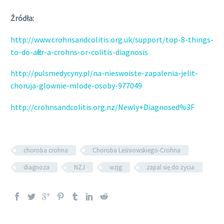
Źródła:
http://www.crohnsandcolitis.org.uk/support/top-8-things-
to-do-after-a-crohns-or-colitis-diagnosis
http://pulsmedycyny.pl/na-nieswoiste-zapalenia-jelit-
choruja-glownie-mlode-osoby-977049
http://crohnsandcolitis.org.nz/Newly+Diagnosed%3F
choroba crohna
Choroba Leśniowskiego-Crohna
diagnoza
NZJ
wzjg
zapal się do życia