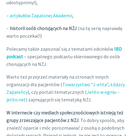
udostępnimy!),
–
artykułów Zapalonej Akademii
,
–
historii osób chorujących na NZJ
(na tę serię naprawdę
warto poczekać!)
Polecamy także zapoznać się z tematami odcinków
IBD
podcast
– specjalnego podcastu skierowanego do osób
chorujących na NZJ.
Warto też przejrzeć materiały na stronach innych
organizacji dla pacjentów (
Towarzystwo “J-elita”
,
Łódzcy
Zapaleńcy
), czy portali tematycznych (
Jelito w ogniu –
jelito.net
) zajmujących się tematyką NZJ.
W internecie czy mediach społecznościowych istnieją też
grupy zrzeszające pacjentów z NZJ
. To dobry sposób, aby
znaleźć oparcie i móc porozmawiać z osobą o podobnych
doświadczeniach. Pamiętaj jednak, że nie jest to miejsce, z