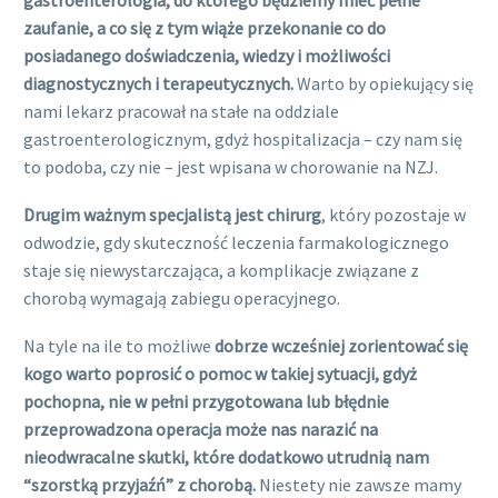
gastroenterologia, do którego będziemy mieć pełne
zaufanie, a co się z tym wiąże przekonanie co do
posiadanego doświadczenia, wiedzy i możliwości
diagnostycznych i terapeutycznych.
Warto by opiekujący się
nami lekarz pracował na stałe na oddziale
gastroenterologicznym, gdyż hospitalizacja – czy nam się
to podoba, czy nie – jest wpisana w chorowanie na NZJ.
Drugim ważnym specjalistą jest chirurg
, który pozostaje w
odwodzie, gdy skuteczność leczenia farmakologicznego
staje się niewystarczająca, a komplikacje związane z
chorobą wymagają zabiegu operacyjnego.
Na tyle na ile to możliwe
dobrze wcześniej zorientować się
kogo warto poprosić o pomoc w takiej sytuacji, gdyż
pochopna, nie w pełni przygotowana lub błędnie
przeprowadzona operacja może nas narazić na
nieodwracalne skutki, które dodatkowo utrudnią nam
“szorstką przyjaźń” z chorobą.
Niestety nie zawsze mamy