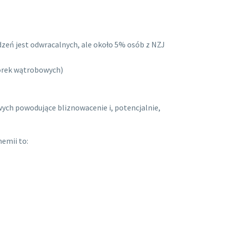
dzeń jest odwracalnych, ale około 5% osób z NZJ
mórek wątrobowych)
wych powodujące bliznowacenie i, potencjalnie,
emii to: