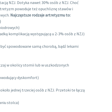
stacją NZJ. Dotyka nawet 30% osób z NZJ. Choć
tretyzm powoduje też opuchliznę stawów i
owych.
Najczęstsze rodzaje artretyzmu to:
)
biodrowych)
zadką komplikacją występującą u 2-3% osób z NZJ)
ą być spowodowane samą chorobą, bądź lekami
czaj w okolicy stomii lub w uszkodzonych
 powodujący dyskomfort)
oło jednej trzeciej osób z NZJ. Przetoki te łączą
niu stolca)