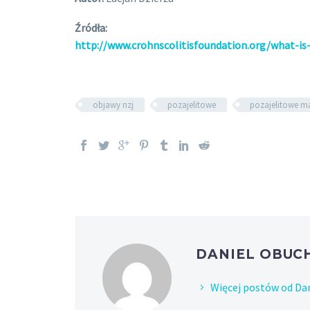
Źródła:
http://www.crohnscolitisfoundation.org/what-is-
objawy nzj
pozajelitowe
pozajelitowe ma
DANIEL OBU
Więcej postów od Da