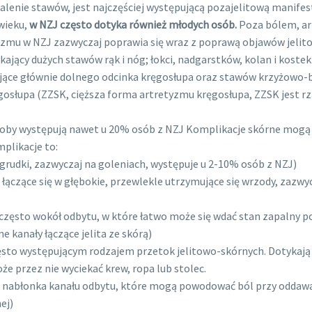
alenie stawów, jest najczęściej występującą pozajelitową manife
wieku,
w NZJ często dotyka również młodych osób.
Poza bólem, ar
tyzmu w NZJ zazwyczaj poprawia się wraz z poprawą objawów jelit
ący dużych stawów rąk i nóg; łokci, nadgarstków, kolan i kostek
jące głównie dolnego odcinka kręgosłupa oraz stawów krzyżowo-
osłupa (ZZSK, cięższa forma artretyzmu kręgosłupa, ZZSK jest r
roby występują nawet u 20% osób z NZJ Komplikacje skórne mog
plikacje to:
udki, zazwyczaj na goleniach, występuje u 2-10% osób z NZJ)
łączące się w głębokie, przewlekle utrzymujące się wrzody, zazwy
ę często wokół odbytu, w które łatwo może się wdać stan zapalny
 kanały łączące jelita ze skórą)
sto występującym rodzajem przetok jelitowo-skórnych. Dotykają ok
oże przez nie wyciekać krew, ropa lub stolec.
ia nabłonka kanału odbytu, które mogą powodować ból przy oddawa
ej)