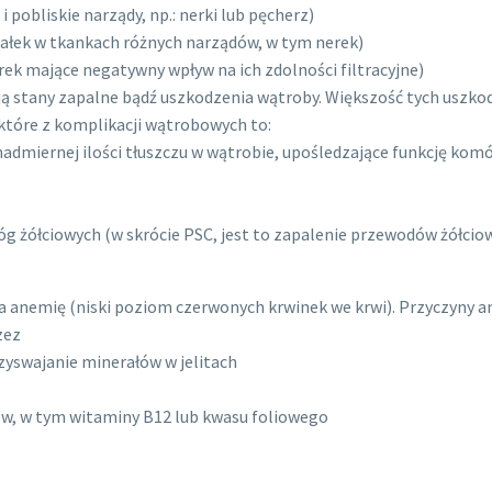
i pobliskie narządy, np.: nerki lub pęcherz)
białek w tkankach różnych narządów, w tym nerek)
rek mające negatywny wpływ na ich zdolności filtracyjne)
ją stany zapalne bądź uszkodzenia wątroby. Większość tych uszko
tóre z komplikacji wątrobowych to:
 nadmiernej ilości tłuszczu w wątrobie, upośledzające funkcję ko
óg żółciowych (w skrócie PSC, jest to zapalenie przewodów żółcio
a anemię (niski poziom czerwonych krwinek we krwi). Przyczyny an
zez
rzyswajanie minerałów w jelitach
ów, w tym witaminy B12 lub kwasu foliowego