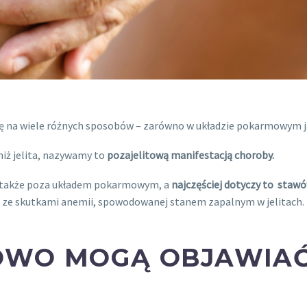
ę na wiele różnych sposobów – zarówno w układzie pokarmowym ja
niż jelita, nazywamy to
pozajelitową manifestacją choroby.
i także poza układem pokarmowym, a
najczęściej dotyczy to stawó
 ze skutkami anemii, spowodowanej stanem zapalnym w jelitach.
OWO MOGĄ OBJAWIAĆ 