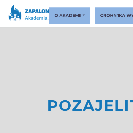
O AKADEMII
CROHN’IKA W
POZAJELI