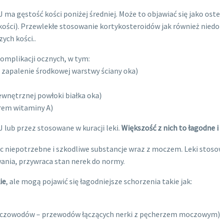
 ma gęstość kości poniżej średniej. Może to objawiać się jako os
kości). Przewlekłe stosowanie kortykosteroidów jak również nied
ych kości..
omplikacji ocznych, w tym:
 zapalenie środkowej warstwy ściany oka)
wnętrznej powłoki białka oka)
rem witaminy A)
lub przez stosowane w kuracji leki.
Większość z nich to łagodne i
jąc niepotrzebne i szkodliwe substancje wraz z moczem. Leki st
ania, przywraca stan nerek do normy.
ie
, ale mogą pojawić się łagodniejsze schorzenia takie jak:
oczowodów – przewodów łączących nerki z pęcherzem moczowym)