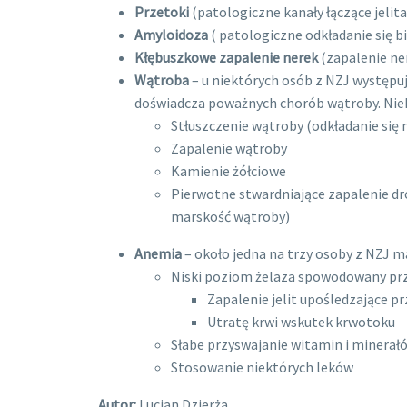
Przetoki
(patologiczne kanały łączące jelita 
Amyloidoza
( patologiczne odkładanie się 
Kłębuszkowe zapalenie nerek
(zapalenie ne
Wątroba
– u niektórych osób z NZJ występu
doświadcza poważnych chorób wątroby. Niek
Stłuszczenie wątroby (odkładanie się
Zapalenie wątroby
Kamienie żółciowe
Pierwotne stwardniające zapalenie dr
marskość wątroby)
Anemia
– około jedna na trzy osoby z NZJ m
Niski poziom żelaza spowodowany pr
Zapalenie jelit upośledzające p
Utratę krwi wskutek krwotoku
Słabe przyswajanie witamin i minerał
Stosowanie niektórych leków
Autor:
Lucjan Dzierża