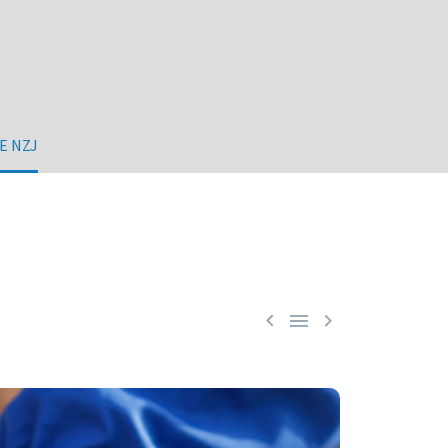
E NZJ


