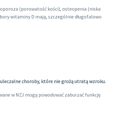
teoporoza (porowatość kości), osteopenia (niska
obory witaminy D mają, szczególnie długofalowo
 uleczalne choroby, które nie grożą utratą wzroku.
osowane w NZJ mogą powodować zaburzać funkcję