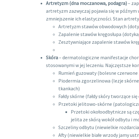
Artretyzm (dna moczanowa, podagra)
– zap
artretyzm zazwyczaj pojawia się w późnym 
zmniejszenie ich elastyczności. Stan artre
Artretyzm stawów obwodowych (dotykaj
Zapalenie stawów kręgosłupa (dotyka
Zesztywniające zapalenie stawów kręg
Skóra
– dermatologiczne manifestacje cho
stosowanymi w jej leczeniu. Najczęstsze kom
Rumień guzowaty (bolesne czerwone gr
Piodermia zgorzelinowa (lezje skórne 
tkankach)
Fałdy skórne (fałdy skóry tworzące si
Przetoki jelitowo-skórne (patologiczne
Przetoki okołoodbytnicze są czę
jelita ze skórą wokół odbytu i m
Szczeliny odbytu (niewielkie rozdarc
Afty (niewielkie białe wrzody jamy ustn