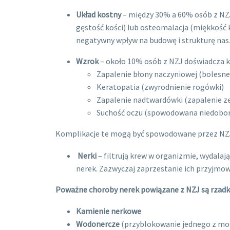
Układ kostny
– między 30% a 60% osób z NZJ
gęstość kości) lub osteomalacja (miękkość 
negatywny wpływ na budowę i strukturę nasz
Wzrok
– około 10% osób z NZJ doświadcza k
Zapalenie błony naczyniowej (bolesne
Keratopatia (zwyrodnienie rogówki)
Zapalenie nadtwardówki (zapalenie ze
Suchość oczu (spowodowana niedobo
Komplikacje te mogą być spowodowane przez NZJ 
Nerki
– filtrują krew w organizmie, wydala
nerek. Zazwyczaj zaprzestanie ich przyjmow
Poważne choroby nerek powiązane z NZJ są rzadk
Kamienie nerkowe
Wodonercze
(przyblokowanie jednego z m