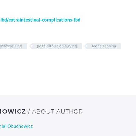
ibd/extraintestinal-complications-ibd
nifestacje nzj
pozajelitowe objawy nzj
teoria zapalna
CHOWICZ
/ ABOUT AUTHOR
niel Obuchowicz