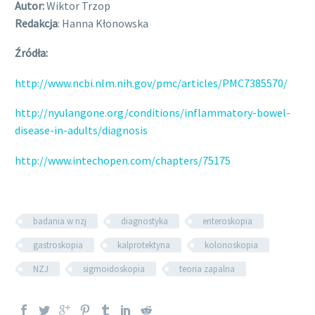
Autor:
Wiktor Trzop
Redakcja
: Hanna Kłonowska
Źródła:
http://www.ncbi.nlm.nih.gov/pmc/articles/PMC7385570/
http://nyulangone.org/conditions/inflammatory-bowel-
disease-in-adults/diagnosis
http://www.intechopen.com/chapters/75175
badania w nzj
diagnostyka
enteroskopia
gastroskopia
kalprotektyna
kolonoskopia
NZJ
sigmoidoskopia
teoria zapalna