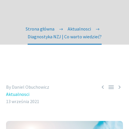
Strona główna
Aktualnosci
Diagnostyka NZJ | Co warto wiedzieć?



By Daniel Obuchowicz
Aktualnosci
13 września 2021