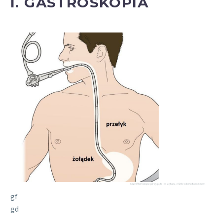
I. GASTROSKOPIA
gf
gd