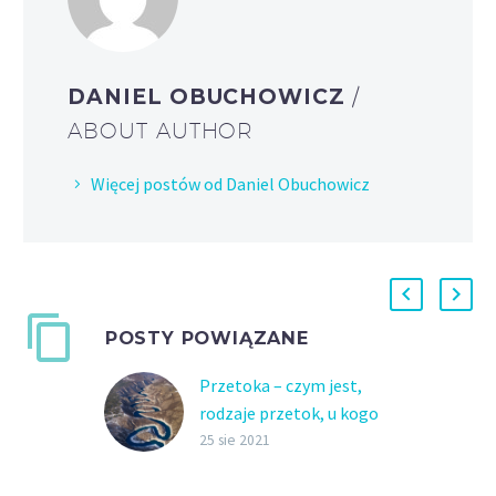
DANIEL OBUCHOWICZ
/
ABOUT AUTHOR
Więcej postów od Daniel Obuchowicz
POSTY POWIĄZANE
Przetoka – czym jest,
rodzaje przetok, u kogo
występują, objawy
25 sie 2021
1. Czym jest przetoka?