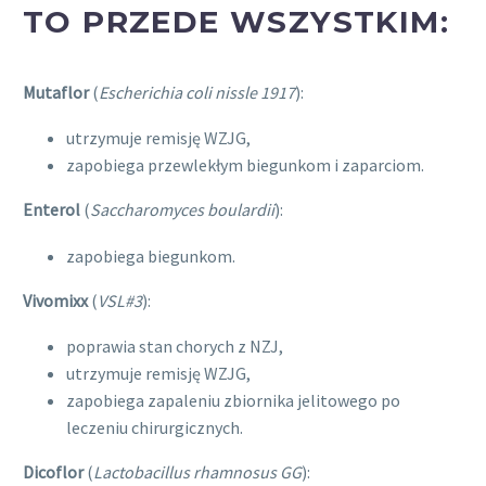
TO PRZEDE WSZYSTKIM:
Mutaflor
(
Escherichia coli nissle 1917
):
utrzymuje remisję WZJG,
zapobiega przewlekłym biegunkom i zaparciom.
Enterol
(
Saccharomyces boulardii
):
zapobiega biegunkom.
Vivomixx
(
VSL#3
):
poprawia stan chorych z NZJ,
utrzymuje remisję WZJG,
zapobiega zapaleniu zbiornika jelitowego po
leczeniu chirurgicznych.
Dicoflor
(
Lactobacillus rhamnosus GG
):