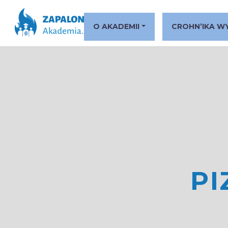
O AKADEMII
CROHN’IKA W
P