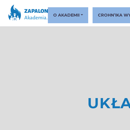
O AKADEMII
CROHN’IKA W
UKŁ