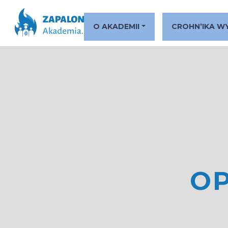
O AKADEMII
CROHN’IKA W
OP