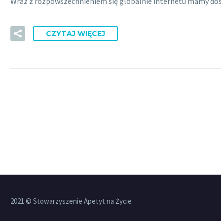
Wraz z rozpowszechnieniem się globalnie internetu mamy dost
CZYTAJ WIĘCEJ
2021 © Stowarzyszenie Apetyt na Życie