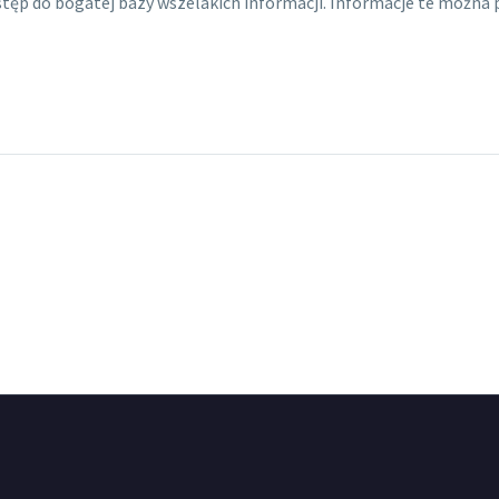
ęp do bogatej bazy wszelakich informacji. Informacje te można 