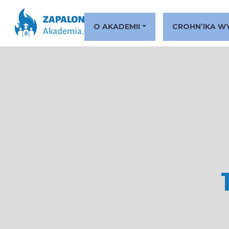
O AKADEMII
CROHN’IKA W